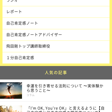
ラジオ
レポート
自己肯定感ノート
自己肯定感ノートアドバイザー
飛田剛トップ講師取締役
１分自己肯定感
人気の記事
幸運を引き寄せる法則について 〜実体験か
ら思うこと〜
コラム
「I'm OK, You're OK」と言えるように【自