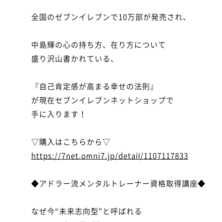
全国のゼブンイレブンで10万部が発売され、

中島輝の心の持ち方、在り方について

盛り沢山書かれている、

『自己肯定感が高まる幸せの法則』

が現在セブンイレブンネットショップで

手に入ります！

https://7net.omni7.jp/detail/1107117833
◆アドラー流メンタルトレーナー資格取得講座◆

なぜ今“未来志向型”と呼ばれる
