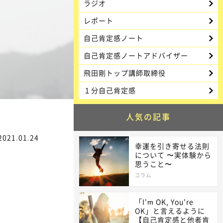
ラジオ
レポート
自己肯定感ノート
自己肯定感ノートアドバイザー
飛田剛トップ講師取締役
１分自己肯定感
人気の記事
2021.01.24
幸運を引き寄せる法則
について 〜実体験から
思うこと〜
コラム
「I'm OK, You're
OK」と言えるように
【自己肯定感と他者肯