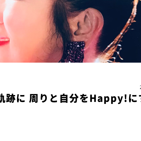
軌跡に 周りと自分をHappy!に