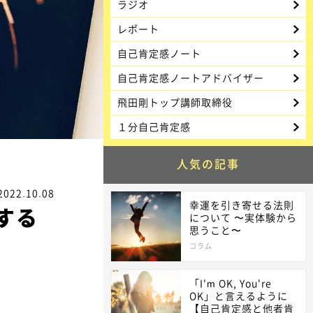
ラジオ
レポート
自己肯定感ノート
自己肯定感ノートアドバイザー
飛田剛トップ講師取締役
１分自己肯定感
人気の記事
2022.10.08
幸運を引き寄せる法則
する
について 〜実体験から
思うこと〜
コラム
「I'm OK, You're
OK」と言えるように
【自己肯定感と他者肯