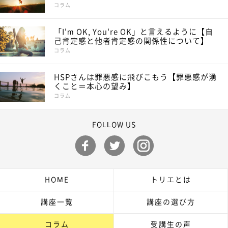
コラム
「I'm OK, You're OK」と言えるように【自
己肯定感と他者肯定感の関係性について】
コラム
HSPさんは罪悪感に飛びこもう【罪悪感が湧
くこと＝本心の望み】
コラム
FOLLOW US
HOME
トリエとは
講座一覧
講座の選び方
コラム
受講生の声